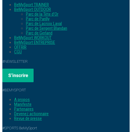
BeMySport TRAINER
BeMySport OUTDOOR
Parc de la Tête d’Or
Parc de Parilly
Parc de Lacroix Laval
Parc de Sergent Blandan
Parc de Gerland
BeMySport WORKOUT
BeMySport ENTREPRISE
OFFRIR
CGU
#NEWSLETTER
#BEMYSPORT
A propos
Manifeste
Partenaires
Devenez actionnaire
Revue de presse
#SPORTS BeMySport