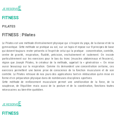
JE RESERVE
FITNESS
PILATES
FITNESS : Pilates
Le Pilates est une méthode d’entraînement physique qui s’inspire du yoga, de la danse et de la
gymnastique. Cette méthode se pratique au sol, sur un tapis et repose sur 8 principes de base
qui doivent toujours rester présents à l’esprit de celui qui la pratique : concentration, contrôle,
centre de gravité, respiration, fluidité, précision, enchaînement et isolement. On insiste
particulièrement sur les exercices pour le bas du tronc (muscles abdominaux et fessiers),
région que Joseph Pilates, le créateur de la méthode, appelait la « génératrice ». On mise
aussi beaucoup sur la respiration. Comme ils demandent une concentration certaine, ces
exercices permettent une bonne prise de conscience de la fonction musculaire et de son
contrôle. Le Pilates retrouve de nos jours des applications tant en rééducation qu’en mise en
forme et en préparation physique dans de nombreuses disciplines sportives.
Cette méthode de renforcement musculaire permet une amélioration de la force, de la
souplesse, de l’équilibre mais aussi de la posture et de la coordination, fonctions toutes
nécessaires au bien-être quotidien.
JE RESERVE
FITNESS