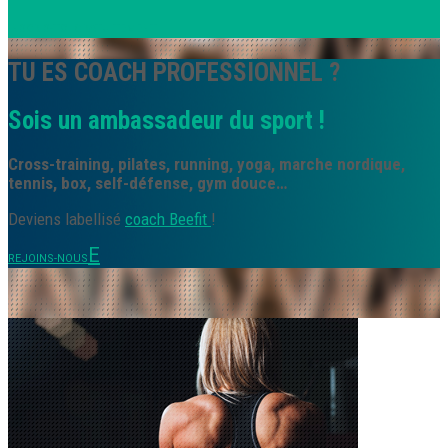
INSCRIS-TOI GRATUITEMENT !
TU ES COACH PROFESSIONNEL ?
Sois un ambassadeur du sport !
Cross-training, pilates, running, yoga, marche nordique,
tennis, box, self-défense, gym douce…
Deviens labellisé
coach Beefit
!
REJOINS-NOUS