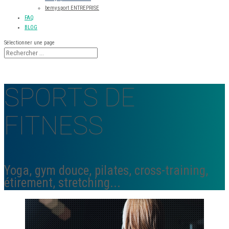
bemysport ENTREPRISE
FAQ
BLOG
Sélectionner une page
SPORTS DE
FITNESS
Yoga, gym douce, pilates, cross-training,
étirement, stretching...