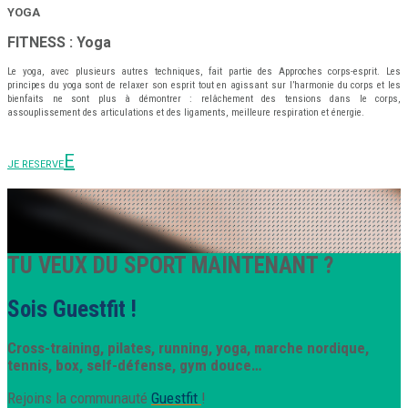
YOGA
FITNESS : Yoga
Le yoga, avec plusieurs autres techniques, fait partie des Approches corps-esprit. Les
principes du yoga sont de relaxer son esprit tout en agissant sur l’harmonie du corps et les
bienfaits ne sont plus à démontrer : relâchement des tensions dans le corps,
assouplissement des articulations et des ligaments, meilleure respiration et énergie.
JE RESERVE
TU VEUX DU SPORT MAINTENANT ?
Sois Guestfit !
Cross-training, pilates, running, yoga, marche nordique,
tennis, box, self-défense, gym douce…
Rejoins la communauté
Guestfit
!