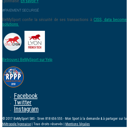
Lyonnaise.
En savoir +
#PAIEMENT SECURISÉ
BeMySport confie la sécurité de ses transactions à
CISS, data become
solutions.
Retrouvez BeMySport sur Yelp
Facebook
Twitter
Instagram
© 2017 BeMySport SAS - Siren 818 656 555 - Mon Sport à la demande & à partager sur la
Métropole lyonnaise
| Tous droits réservés |
Mentions légales