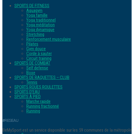
SPORTS DE FITNESS
Aquagym
Yoga famille
Yoga traditionnel
Yoga méditation
Yoga dynamique
Stretching
Renforcement musculaire
Pilates
Gym douce
Corde à sauter
Circuit training
SPORTS DE COMBAT
Self defense
Boxe
SPORTS DE RAQUETTES – CLUB
Tennis
SPORTS ROUES ROULETTES
SPORTS D’EAU
SPORTS À PIED
Marche rapide
Running fractionné
Running
#RESEAU
BeMySport est un service disponible sur les 59 communes de la métropole