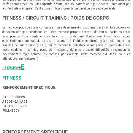
parfait complément pour des sportifs spécialisés souhaitant corriger le déséquilibre créer par
leur activité principale. C’est aussi un bon moyen de préparation physique générale.
FITNESS / CIRCUIT TRAINING : POIDS DE CORPS
La méthode poids de corps consiste en un entrainement musculaire basé sur la suppression
de toutes charges additionnelles. Cette méthode permet le travail de tout ou partie du corps
avec pour seul contrainte le poids du corps du pratiquant. Contrairement aux idées reçues
cette technique est valable du sportif débutant à l’athlète confirmé, grâce notamment aux
sangles de suspension (TRX…) qui permettent le délestage d’une partie du poids du corps
mais également par des postures imposants de plus grandes difficultés d’exécution de
mouvement simple comme les pompes par exemple. Cette méthode est idéale pour les
allergiques aux haltères ;)
JE RESERVE
FITNESS
RENFORCEMENT SPÉCIFIQUE
BAS DU CORPS
ABDOS-GAINAGE
HAUT DU CORPS
FULL-BODY
RENFORCEMENT SPÉCIFIQUE