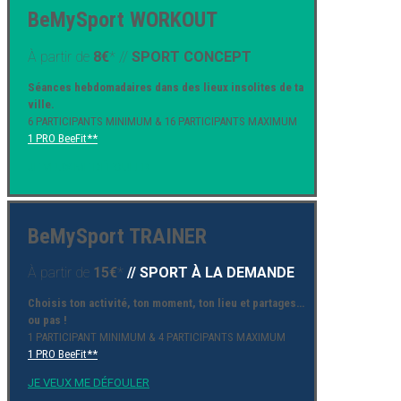
BeMySport WORKOUT
À partir de
8€
* //
SPORT CONCEPT
Séances hebdomadaires dans des lieux insolites de ta
ville.
6 PARTICIPANTS MINIMUM & 16 PARTICIPANTS MAXIMUM
1 PRO BeeFit**
JE VEUX ME DÉFOULER
BeMySport TRAINER
À partir de
15€
*
// SPORT À LA DEMANDE
Choisis ton activité, ton moment, ton lieu et partages…
ou pas !
1 PARTICIPANT MINIMUM & 4 PARTICIPANTS MAXIMUM
1 PRO BeeFit**
JE VEUX ME DÉFOULER