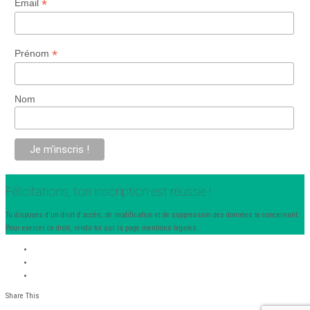
*
Email
*
Prénom
Nom
Félicitations, ton inscription est réussie !
Tu disposes d'un droit d'accès, de modification et de suppression des données te concernant.
Pour exercer ce droit, rends-toi sur la page mentions légales.
Share This