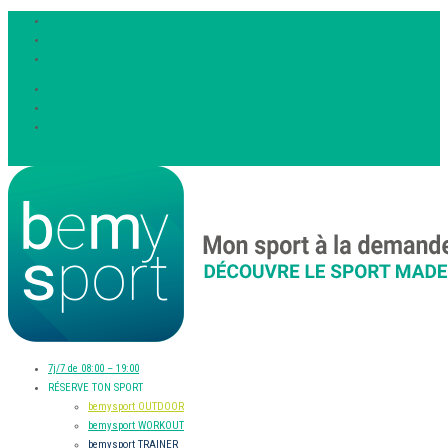
Facebook
Twitter
Instagram
DEVENIR COACH BEEFIT
BOUTIQUE DU SPORTIF
Contact
Article 0
7j/7 de 08:00 – 19:00
RÉSERVE TON SPORT
bemysport OUTDOOR
bemysport WORKOUT
bemysport TRAINER