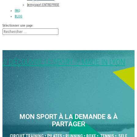
bemysport ENTREPRISE
FAQ
BLOG
Sélectionner une page
// DÉCOUVRE LE SPORT // MADE IN LYON
MON SPORT À LA DEMANDE & À
PARTAGER
CIRCUIT TRAINING • PILATES • RUNNING • BOXE • TENNIS • SELF