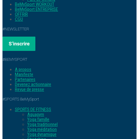
BeMySport WORKOUT
BeMySport ENTREPRISE
OFFRIR
CGU
#NEWSLETTER
#BEMYSPORT
A propos
Manifeste
Partenaires
Devenez actionnaire
Revue de presse
#SPORTS BeMySport
SPORTS DE FITNESS
Aquagym
Yoga famille
Yoga traditionnel
Yoga méditation
Yoga dynamique