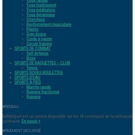
Yoga famille
Yoga traditionnel
Yoga méditation
Yoga dynamique
Stretching
Renforcement musculaire
Pilates
Gym douce
Corde à sauter
Circuit training
SPORTS DE COMBAT
Self defense
Boxe
SPORTS DE RAQUETTES – CLUB
Tennis
SPORTS ROUES ROULETTES
SPORTS D’EAU
SPORTS À PIED
Marche rapide
Running fractionné
Running
#RESEAU
BeMySport est un service disponible sur les 59 communes de la métropole
Lyonnaise.
En savoir +
#PAIEMENT SECURISÉ