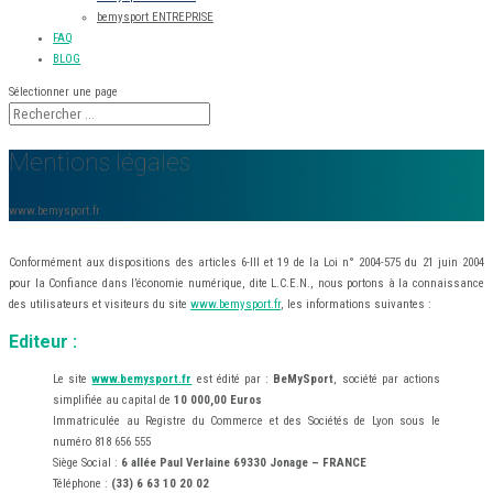
bemysport ENTREPRISE
FAQ
BLOG
Sélectionner une page
Mentions légales
www.bemysport.fr
Conformément aux dispositions des articles 6-III et 19 de la Loi n° 2004-575 du 21 juin 2004
pour la Confiance dans l’économie numérique, dite L.C.E.N., nous portons à la connaissance
des utilisateurs et visiteurs du site
www.bemysport.fr
, les informations suivantes :
Editeur :
Le site
www.bemysport.fr
est édité par :
BeMySport
, société par actions
simplifiée au capital de
10 000,00 Euros
Immatriculée au Registre du Commerce et des Sociétés de Lyon sous le
numéro 818 656 555
Siège Social :
6 allée Paul Verlaine 69330 Jonage – FRANCE
Téléphone :
(33) 6 63 10 20 02