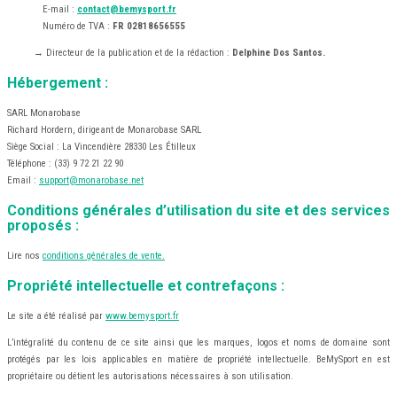
E-mail :
contact@bemysport.fr
Numéro de TVA :
FR 02818656555
→ Directeur de la publication et de la rédaction :
Delphine Dos Santos.
Hébergement :
SARL Monarobase
Richard Hordern, dirigeant de Monarobase SARL
Siège Social : La Vincendière 28330 Les Étilleux
Téléphone : (33) 9 72 21 22 90
Email :
support@monarobase.net
Conditions générales d’utilisation du site et des services
proposés :
Lire nos
conditions générales de vente.
Propriété intellectuelle et contrefaçons :
Le site a été réalisé par
www.bemysport.fr
L’intégralité du contenu de ce site ainsi que les marques, logos et noms de domaine sont
protégés par les lois applicables en matière de propriété intellectuelle. BeMySport en est
propriétaire ou détient les autorisations nécessaires à son utilisation.