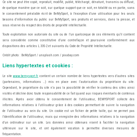
Ce site ne peut être copié, reproduit, modifié, publié, téléchargé, dénaturé, transmis ou diffusé,
de quelque manière que ce soit, sur quelque support que ce soit, en totalité ou en partie, sans
le consentement préalable écrit de BeMySport, à l’exception d’une utilisation pour les seuls
besoins d’information du public sur BeMySport, ses produits et services, dans la presse, et
sous réserve du respect des droits de propriété intellectuelle.
Toute exploitation non autorisée du site ou de l’un quelconque de ces éléments qu’il contient
sera considérée comme constitutive d’une contrefaçon et poursuivie conformément aux
dispositions des articles L.335-2 et suivants du Code de Propriété Intellectuelle.
Crédit photo : BeMySport / unsplash.com / pixabay.com
Liens hypertextes et cookies :
Le site
www.bemysport.fr
contient un certain nombre de liens hypertextes vers d’autres sites
(partenaires, informations …) mis en place avec l’autorisation du propriétaire du site.
Cependant, le propriétaire du site n’a pas la possibilité de vérifier le contenu des sites ainsi
visités et décline donc toute responsabilité de ce fait quand aux risques éventuels de contenus
illicites. Après avoir obtenu le consentement de l’utilisateur, BEMYSPORT collecte des
informations relatives à l’utilisateur grâce à des cookies permettant de suivre la navigation
de l’utilisateur au sein du site. Un cookie est un fichier de petite taille, qui ne permet pas
l’identification de l’utilisateur, mais qui enregistre des informations relatives à la navigation
d’un ordinateur sur un site. Les données ainsi obtenues visent à faciliter la navigation
ultérieure sur le site, et ont également vocation à permettre diverses mesures de
fréquentation.