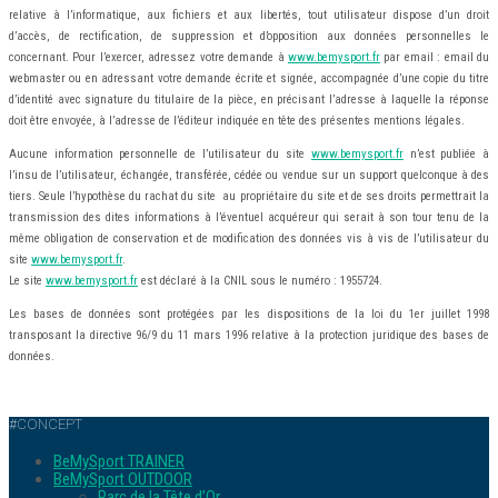
relative à l’informatique, aux fichiers et aux libertés, tout utilisateur dispose d’un droit
d’accès, de rectification, de suppression et d’opposition aux données personnelles le
concernant. Pour l’exercer, adressez votre demande à
www.bemysport.fr
par email : email du
webmaster ou en adressant votre demande écrite et signée, accompagnée d’une copie du titre
d’identité avec signature du titulaire de la pièce, en précisant l’adresse à laquelle la réponse
doit être envoyée, à l’adresse de l’éditeur indiquée en tête des présentes mentions légales.
Aucune information personnelle de l’utilisateur du site
www.bemysport.fr
n’est publiée à
l’insu de l’utilisateur, échangée, transférée, cédée ou vendue sur un support quelconque à des
tiers. Seule l’hypothèse du rachat du site au propriétaire du site et de ses droits permettrait la
transmission des dites informations à l’éventuel acquéreur qui serait à son tour tenu de la
même obligation de conservation et de modification des données vis à vis de l’utilisateur du
site
www.bemysport.fr
.
Le site
www.bemysport.fr
est déclaré à la CNIL sous le numéro : 1955724.
Les bases de données sont protégées par les dispositions de la loi du 1er juillet 1998
transposant la directive 96/9 du 11 mars 1996 relative à la protection juridique des bases de
données.
#CONCEPT
BeMySport TRAINER
BeMySport OUTDOOR
Parc de la Tête d’Or