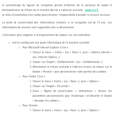
Le paramétrage du logiciel de navigation permet d’informer de la présence de cookie et
éventuellement, de refuser de la manière décrite à l’adresse suivante :
www.cnil.fr
Le refus d’installation d’un cookie peut entraîner l’impossibilité d’accéder à certains services.
La durée de conservation des informations relatives à la navigation est de 10 ans. Les
informations de session sont supprimées dès la déconnexion.
L’utilisateur peut s’opposer à l’enregistrement de cookies sur son ordinateur :
soit en configurant son poste informatique de la manière suivante :
Pour Microsoft Internet Explorer 6.0 et + :
Choisir le menu « Outils » (ou « Tools »), puis « Options Internet »
(ou »Internet Options »)
Cliquer sur l’onglet « Confidentialité » (ou « Confidentiality »)
Sélectionner le niveau souhaité à l’aide du curseur ou cliquez sur le
bouton « Avancé » pour personnaliser votre gestion des cookies.
Pour Firefox 3.5 et + :
Choisir le menu « Outils » (ou « Tools »), puis « Options «
Cliquer sur l’onglet « Vie privée »
Dans « Règles de conservation », sélectionner « Utiliser les
paramètres personnalisés pour l’historique » et décocher le bouton
« Accepter les cookies ».
Pour Chrome :
Choisir le menu « Outils » (ou « Tools »), puis « Options «