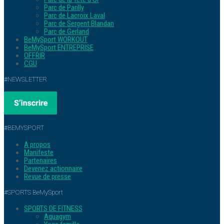
Parc de Parilly
Parc de Lacroix Laval
Parc de Sergent Blandan
Parc de Gerland
BeMySport WORKOUT
BeMySport ENTREPRISE
OFFRIR
CGU
#NEWSLETTER
#BEMYSPORT
A propos
Manifeste
Partenaires
Devenez actionnaire
Revue de presse
#SPORTS BeMySport
SPORTS DE FITNESS
Aquagym