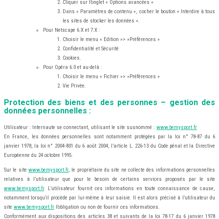
Cliquer sur l’onglet « Options avancées »
Dans « Paramètres de contenu », cocher le bouton « Interdire à tous
les sites de stocker les données ».
Pour Netscape 6.X et 7.X :
Choisir le menu « Edition »> »Préférences »
Confidentialité et Sécurité
Cookies.
Pour Opéra 6.0 et au-delà :
Choisir le menu « Fichier »> »Préférences »
Vie Privée.
Protection des biens et des personnes – gestion des
données personnelles :
Utilisateur : Internaute se connectant, utilisant le site susnommé :
www.bemysport.fr
En France, les données personnelles sont notamment protégées par la loi n° 78-87 du 6
janvier 1978, la loi n° 2004-801 du 6 août 2004, l’article L. 226-13 du Code pénal et la Directive
Européenne du 24 octobre 1995.
Sur le site
www.bemysport.fr
, le propriétaire du site ne collecte des informations personnelles
relatives à l’utilisateur que pour le besoin de certains services proposés par le site
www.bemysport.fr
. L’utilisateur fournit ces informations en toute connaissance de cause,
notamment lorsqu’il procède par lui-même à leur saisie. Il est alors précisé à l’utilisateur du
site
www.bemysport.fr
l’obligation ou non de fournir ces informations.
Conformément aux dispositions des articles 38 et suivants de la loi 78-17 du 6 janvier 1978