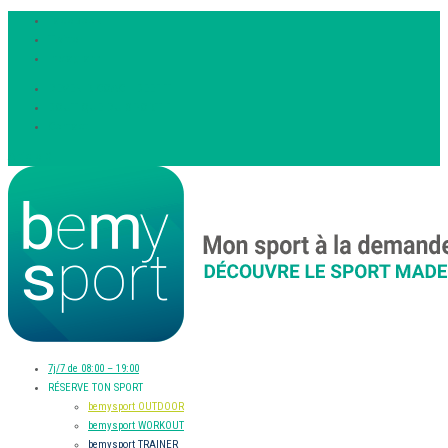
Facebook
Twitter
Instagram
DEVENIR COACH BEEFIT
BOUTIQUE DU SPORTIF
Contact
Article 0
7j/7 de 08:00 – 19:00
RÉSERVE TON SPORT
bemysport OUTDOOR
bemysport WORKOUT
bemysport TRAINER