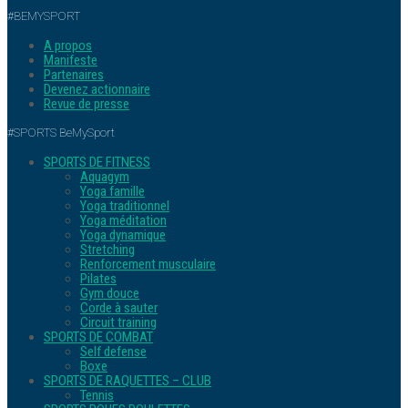
#BEMYSPORT
A propos
Manifeste
Partenaires
Devenez actionnaire
Revue de presse
#SPORTS BeMySport
SPORTS DE FITNESS
Aquagym
Yoga famille
Yoga traditionnel
Yoga méditation
Yoga dynamique
Stretching
Renforcement musculaire
Pilates
Gym douce
Corde à sauter
Circuit training
SPORTS DE COMBAT
Self defense
Boxe
SPORTS DE RAQUETTES – CLUB
Tennis