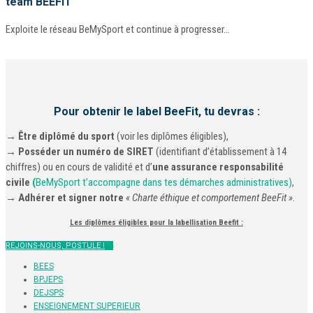
team BEEFIT
Exploite le réseau BeMySport et continue à progresser…
Pour obtenir le label BeeFit, tu devras :
→ Être diplômé du sport
(voir les diplômes éligibles),
→ Posséder un numéro de SIRET
(identifiant d’établissement à 14
chiffres) ou en cours de validité et d’
une assurance responsabilité
civile
(
BeMySport t’accompagne dans tes démarches administratives)
,
→ Adhérer et signer notre
« Charte éthique et comportement BeeFit ».
Les diplômes éligibles pour la labellisation Beefit :
REJOINS-NOUS, POSTULE !
BEES
BPJEPS
DEJSPS
ENSEIGNEMENT SUPERIEUR