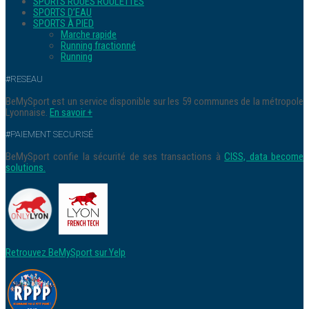
SPORTS ROUES ROULETTES
SPORTS D’EAU
SPORTS À PIED
Marche rapide
Running fractionné
Running
#RESEAU
BeMySport est un service disponible sur les 59 communes de la métropole
Lyonnaise.
En savoir +
#PAIEMENT SECURISÉ
BeMySport confie la sécurité de ses transactions à
CISS, data become
solutions.
Retrouvez BeMySport sur Yelp