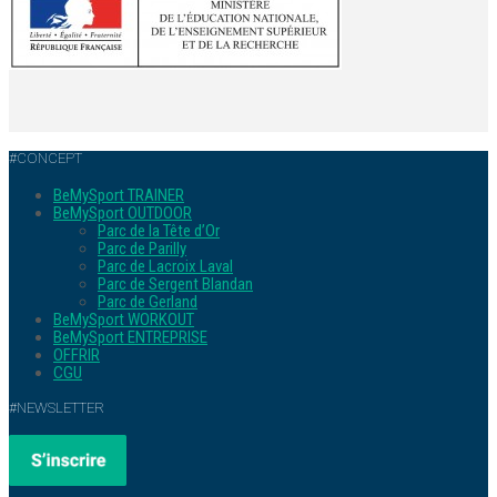
#CONCEPT
BeMySport TRAINER
BeMySport OUTDOOR
Parc de la Tête d’Or
Parc de Parilly
Parc de Lacroix Laval
Parc de Sergent Blandan
Parc de Gerland
BeMySport WORKOUT
BeMySport ENTREPRISE
OFFRIR
CGU
#NEWSLETTER