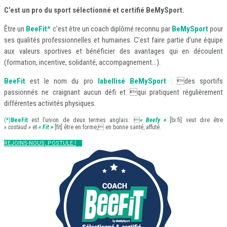
C’est un pro du sport sélectionné et certifié BeMySport.
Être un
BeeFit*
c’est être un coach diplômé reconnu par
BeMySport
pour
ses qualités professionnelles et humaines. C’est faire partie d’une équipe
aux valeurs sportives et bénéficier des avantages qui en découlent
(formation, incentive, solidarité, accompagnement…).
BeeFit
est le nom du pro
labellisé BeMySport
: des sportifs
passionnés ne craignant aucun défi et qui pratiquent régulièrement
différentes activités physiques.
(*)
BeeFit
est l’union de deux termes anglais. 
« Beefy »
[bi:fi] veut dire être
« costaud »
et
« Fit »
[fit] être en forme, en bonne santé, affuté.
REJOINS-NOUS, POSTULE !