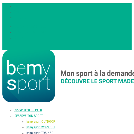
Facebook
Twitter
Instagram
DEVENIR COACH BEEFIT
BOUTIQUE DU SPORTIF
Contact
Article 0
7j/7 de 08:00 – 19:00
RÉSERVE TON SPORT
bemysport OUTDOOR
bemysport WORKOUT
bemysport TRAINER