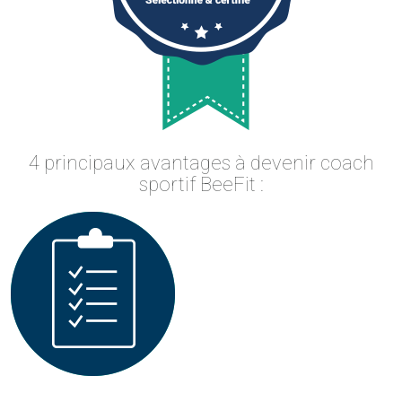
4 principaux avantages à devenir coach
sportif BeeFit :