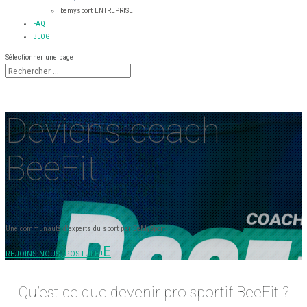
bemysport ENTREPRISE
FAQ
BLOG
Sélectionner une page
Deviens coach
BeeFit
Une communauté d'experts du sport par BeMySport.
REJOINS-NOUS, POSTULE !
Qu’est ce que devenir pro sportif BeeFit ?