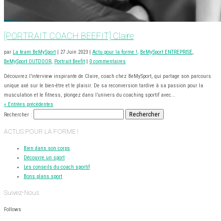
[PORTRAIT COACH BEEFIT] Claire
par
La team BeMySport
|
27 Juin 2023
|
Actu pour la forme !
,
BeMySport ENTREPRISE
,
BeMySport OUTDOOR
,
Portrait Beefit
|
0 commentaires
Découvrez l’interview inspirante de Claire, coach chez BeMySport, qui partage son parcours
unique axé sur le bien-être et le plaisir. De sa reconversion tardive à sa passion pour la
musculation et le fitness, plongez dans l’univers du coaching sportif avec...
« Entrées précédentes
Rechercher :
ACTUS POUR LA FORME !
Bien dans son corps
Découvre un sport
Les conseils du coach sportif
Bons plans sport
Suivez-Nous
Follows