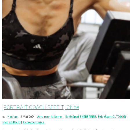
[PORTRAIT COACH BEEFIT] Chloé
par
Nicolas
|
2 Mai 2024
|
Actu pour la forme !
,
BeMySport ENTREPRISE
,
BeMySport OUTDOOR
,
Portrait Beefit
|
0 commentaires