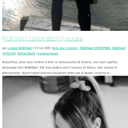
[PORTRAIT COACH BEEFIT] Victoria
par
La team BeMySport
|
10 Juil 2023
|
Actu pour la forme !
,
BeMySport ENTREPRISE
,
BeMySport
OUTDOOR
,
Portrait Beefit
|
0 commentaires
Aujourd’hui, nous vous invitons à faire la connaissance de Victoria, une coach sportive
dynamique chez BeMySport. Elle vous guidera dans l’univers du fitness avec humour et
détermination. Ayant exploré diverses disciplines telles que le basket, la danse et...