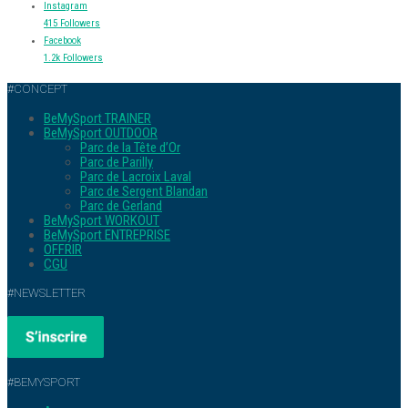
Instagram
415
Followers
Facebook
1.2k
Followers
#CONCEPT
BeMySport TRAINER
BeMySport OUTDOOR
Parc de la Tête d’Or
Parc de Parilly
Parc de Lacroix Laval
Parc de Sergent Blandan
Parc de Gerland
BeMySport WORKOUT
BeMySport ENTREPRISE
OFFRIR
CGU
#NEWSLETTER
#BEMYSPORT