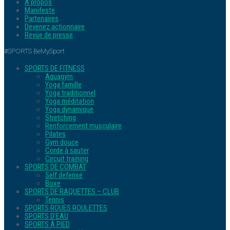
A propos
Manifeste
Partenaires
Devenez actionnaire
Revue de presse
#SPORTS BeMySport
SPORTS DE FITNESS
Aquagym
Yoga famille
Yoga traditionnel
Yoga méditation
Yoga dynamique
Stretching
Renforcement musculaire
Pilates
Gym douce
Corde à sauter
Circuit training
SPORTS DE COMBAT
Self defense
Boxe
SPORTS DE RAQUETTES – CLUB
Tennis
SPORTS ROUES ROULETTES
SPORTS D’EAU
SPORTS À PIED