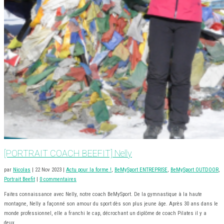
[PORTRAIT COACH BEEFIT] Nelly
par
Nicolas
|
22 Nov 2023
|
Actu pour la forme !
,
BeMySport ENTREPRISE
,
BeMySport OUTDOOR
,
Portrait Beefit
|
0 commentaires
Faites connaissance avec Nelly, notre coach BeMySport. De la gymnastique à la haute
montagne, Nelly a façonné son amour du sport dès son plus jeune âge. Après 30 ans dans le
monde professionnel, elle a franchi le cap, décrochant un diplôme de coach Pilates il y a
deux...