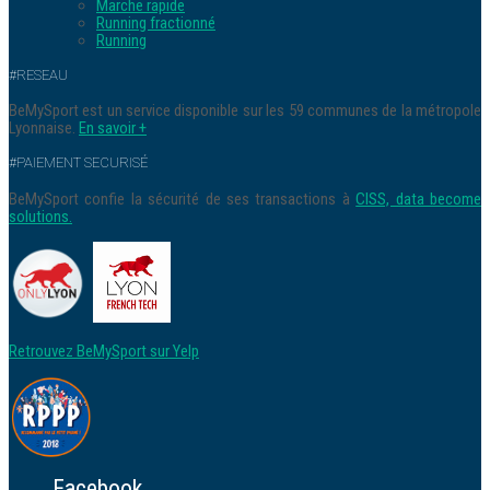
Marche rapide
Running fractionné
Running
#RESEAU
BeMySport est un service disponible sur les 59 communes de la métropole
Lyonnaise.
En savoir +
#PAIEMENT SECURISÉ
BeMySport confie la sécurité de ses transactions à
CISS, data become
solutions.
Retrouvez BeMySport sur Yelp
Facebook