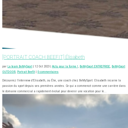
[PORTRAIT COACH BEEFIT] Élisabeth
par
La team BeMySport
|
12 Oct 2023
|
Actu pour la forme !
,
BeMySport ENTREPRISE
,
BeMySport
OUTDOOR
,
Portrait Beefit
|
0 commentaires
Découvrez l’interview d’Elisabeth, ou Élie, une coach chez BeMySport. Elisabeth incarne la
passion du sport depuis ses premières années. Ce qui a commencé comme une carrière dans
le domaine commercial a rapidement évolué pour devenir une vocation pour le...