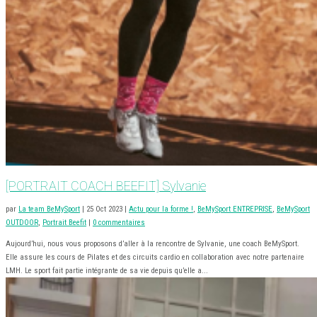
[PORTRAIT COACH BEEFIT] Sylvanie
par
La team BeMySport
|
25 Oct 2023
|
Actu pour la forme !
,
BeMySport ENTREPRISE
,
BeMySport
OUTDOOR
,
Portrait Beefit
|
0 commentaires
Aujourd’hui, nous vous proposons d’aller à la rencontre de Sylvanie, une coach BeMySport.
Elle assure les cours de Pilates et des circuits cardio en collaboration avec notre partenaire
LMH. Le sport fait partie intégrante de sa vie depuis qu’elle a...