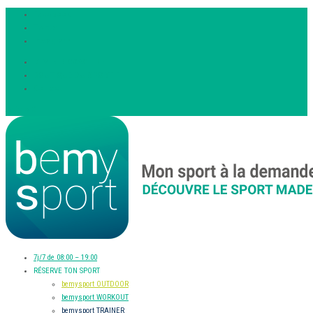
Facebook
Twitter
Instagram
DEVENIR COACH BEEFIT
BOUTIQUE DU SPORTIF
Contact
Article 0
7j/7 de 08:00 – 19:00
RÉSERVE TON SPORT
bemysport OUTDOOR
bemysport WORKOUT
bemysport TRAINER